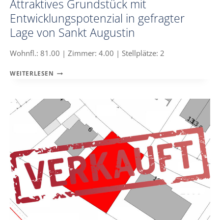
Attraktives Grundstück mit
Entwicklungspotenzial in gefragter
Lage von Sankt Augustin
Wohnfl.: 81.00 | Zimmer: 4.00 | Stellplätze: 2
ATTRAKTIVES
WEITERLESEN
GRUNDSTÜCK
MIT
ENTWICKLUNGSPOTENZIAL
IN
GEFRAGTER
LAGE
VON
SANKT
AUGUSTIN